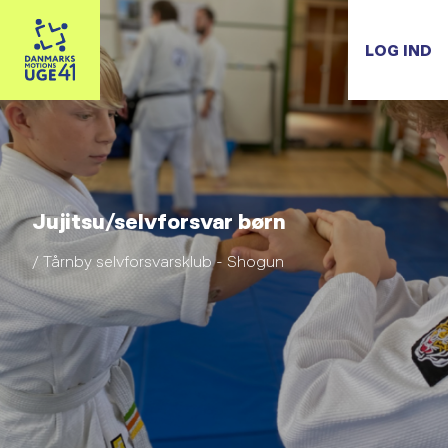
LOG IND
Jujitsu/selvforsvar børn
/ Tårnby selvforsvarsklub - Shogun