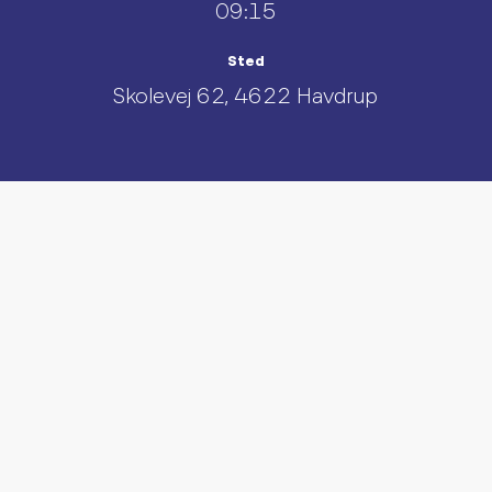
09:15
Sted
Skolevej 62, 4622 Havdrup
UDFORSK AND