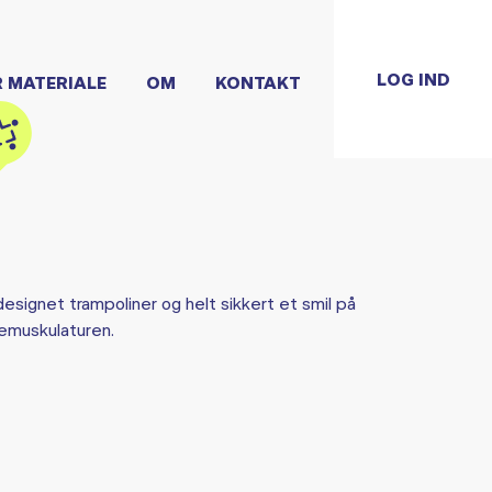
LOG IND
R MATERIALE
OM
KONTAKT
designet trampoliner og helt sikkert et smil på
nemuskulaturen.