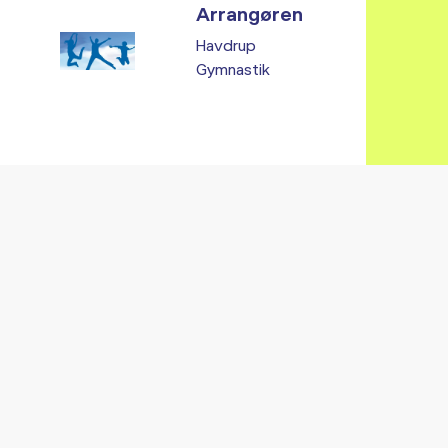
Arrangøren
Havdrup
Gymnastik
Vi fandt ingen relaterede arrangementer...
RE ARRANGEMENTER I VO
Gå til kalender