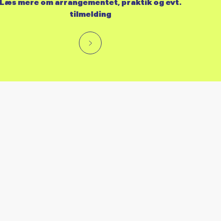
Læs mere om arrangementet, praktik og evt.
tilmelding
RES KALENDER