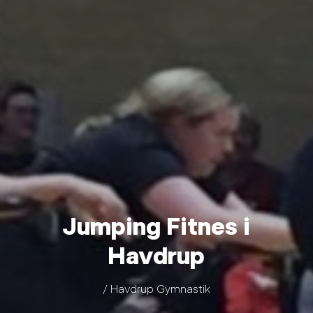
Jumping Fitnes i
Havdrup
/ Havdrup Gymnastik