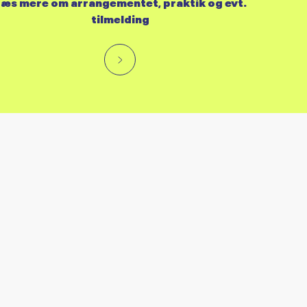
æs mere om arrangementet, praktik og evt.
tilmelding
RES KALENDER