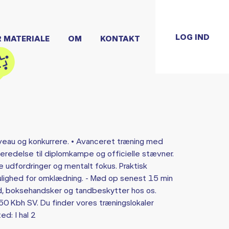
LOG IND
R MATERIALE
OM
KONTAKT
iveau og konkurrere. • Avanceret træning med
beredelse til diplomkampe og officielle stævner.
udfordringer og mentalt fokus. Praktisk
mulighed for omklædning. - Mød op senest 15 min
nd, boksehandsker og tandbeskytter hos os.
0 Kbh SV. Du finder vores træningslokaler
ed: I hal 2