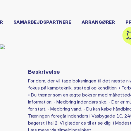
R
SAMARBEJDSPARTNERE
ARRANGØRER
P
Beskrivelse
For dem, der vil tage boksningen til det næste n
fokus på kampteknik, strategi og kondition. • For
• Du træner som en ægte bokser med målrettede 
information: - Medbring indendørs sko. - Der er 
før start. - Medbring vand. - Du kan købe håndbi
Træningen foregår indendørs i Vasbygade 10, 245
bagerst i hal 2. Vi glæder os til at se dig :) Mødest
Læs mere via tilmeldingslinket.