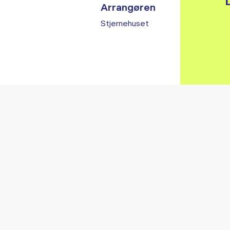
L
Arrangøren
Stjernehuset
Vi fandt ingen relaterede arrangementer...
RE ARRANGEMENTER I VO
Gå til kalender