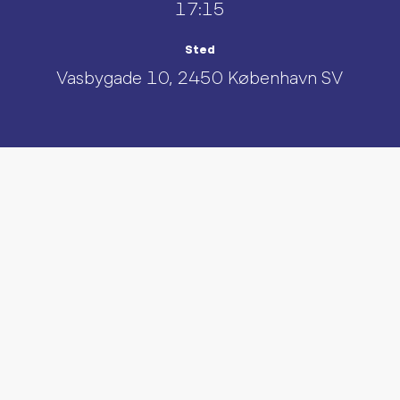
17:15
Sted
Vasbygade 10, 2450 København SV
UDFORSK AND