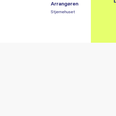
L
Arrangøren
Stjernehuset
Vi fandt ingen relaterede arrangementer...
RE ARRANGEMENTER I VO
Gå til kalender