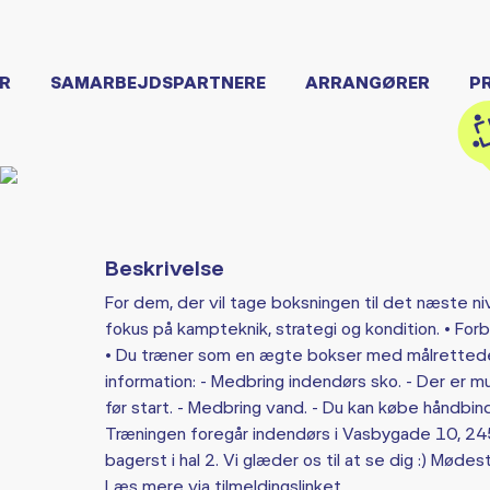
R
SAMARBEJDSPARTNERE
ARRANGØRER
P
Beskrivelse
For dem, der vil tage boksningen til det næste n
fokus på kampteknik, strategi og kondition. • For
• Du træner som en ægte bokser med målrettede 
information: - Medbring indendørs sko. - Der er 
før start. - Medbring vand. - Du kan købe håndbi
Træningen foregår indendørs i Vasbygade 10, 245
bagerst i hal 2. Vi glæder os til at se dig :) Mødest
Læs mere via tilmeldingslinket.