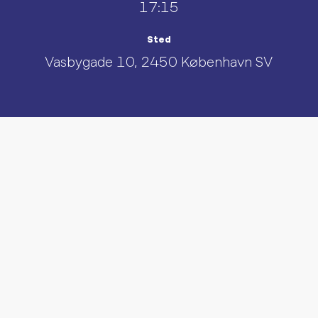
17:15
Sted
Vasbygade 10, 2450 København SV
UDFORSK AND