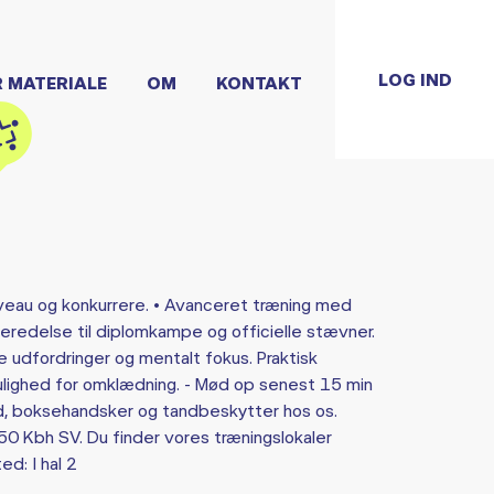
LOG IND
R MATERIALE
OM
KONTAKT
iveau og konkurrere. • Avanceret træning med
beredelse til diplomkampe og officielle stævner.
udfordringer og mentalt fokus. Praktisk
mulighed for omklædning. - Mød op senest 15 min
nd, boksehandsker og tandbeskytter hos os.
0 Kbh SV. Du finder vores træningslokaler
ed: I hal 2