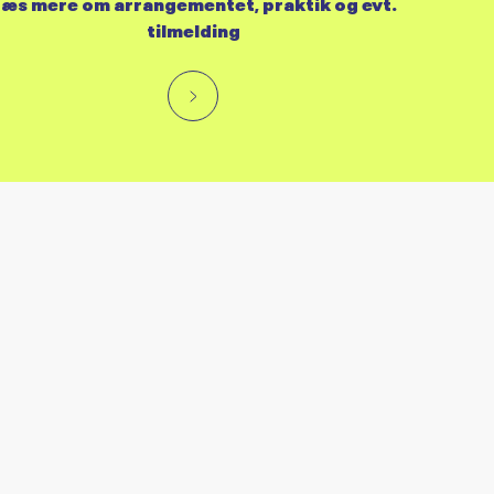
æs mere om arrangementet, praktik og evt.
tilmelding
RES KALENDER