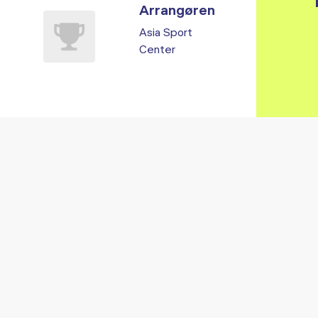
Arrangøren
Asia Sport
Center
Vi fandt ingen relaterede arrangementer...
RE ARRANGEMENTER I VO
Gå til kalender