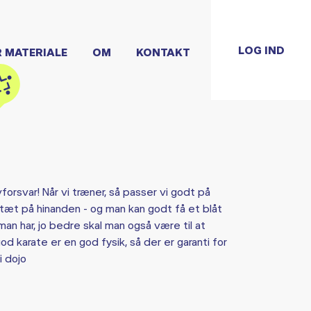
LOG IND
R MATERIALE
OM
KONTAKT
orsvar! Når vi træner, så passer vi godt på
i tæt på hinanden - og man kan godt få et blåt
an har, jo bedre skal man også være til at
d karate er en god fysik, så der er garanti for
i dojo