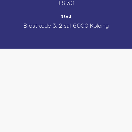
18:30
Sted
Brostræde 3, 2 sal, 6000 Kolding
UDFORSK AND