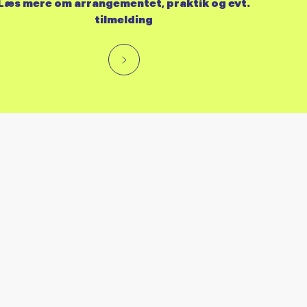
Læs mere om arrangementet, praktik og evt.
tilmelding
RES KALENDER