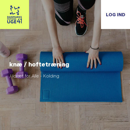
LOG IND
knæ / hoftetræning
/ Idræt for Alle - Kolding