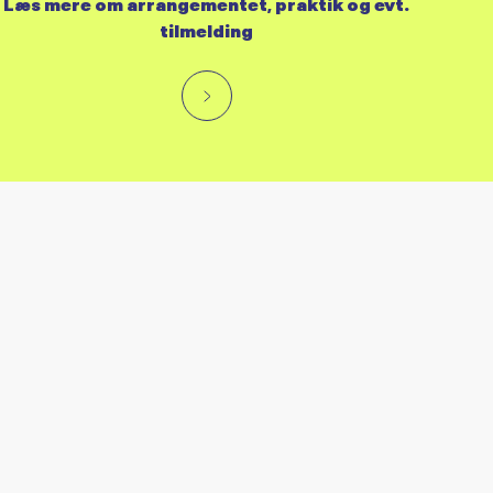
Læs mere om arrangementet, praktik og evt.
tilmelding
RES KALENDER