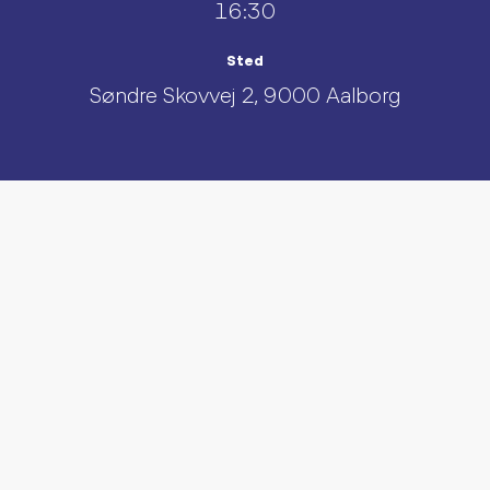
16:30
Sted
Søndre Skovvej 2, 9000 Aalborg
UDFORSK AND