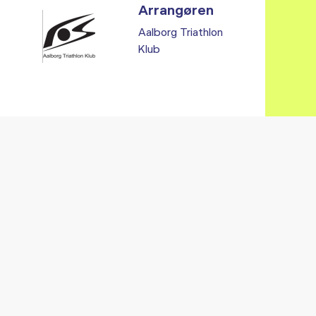
Arrangøren
Aalborg Triathlon
Klub
Vi fandt ingen relaterede arrangementer...
RE ARRANGEMENTER I VO
Gå til kalender