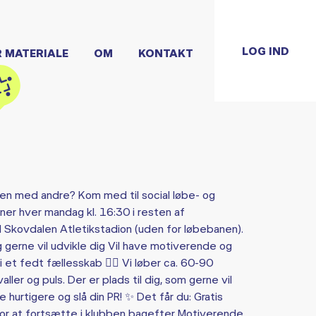
LOG IND
R MATERIALE
OM
KONTAKT
men med andre? Kom med til social løbe- og
æner hver mandag kl. 16:30 i resten af
kovdalen Atletikstadion (uden for løbebanen).
og gerne vil udvikle dig Vil have motiverende og
et fedt fællesskab 🏃‍♂️ Vi løber ca. 60-90
ller og puls. Der er plads til dig, som gerne vil
 hurtigere og slå din PR! ✨ Det får du: Gratis
or at fortsætte i klubben bagefter Motiverende