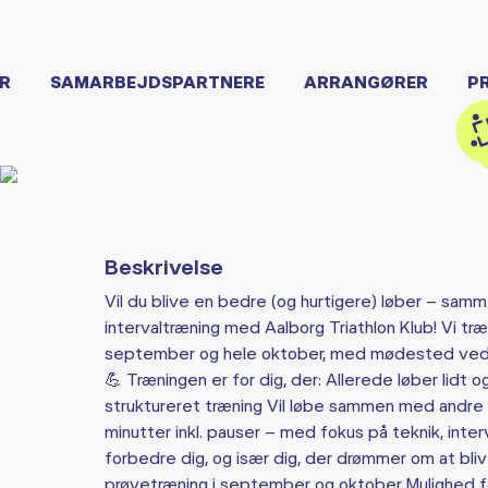
R
SAMARBEJDSPARTNERE
ARRANGØRER
P
Beskrivelse
Vil du blive en bedre (og hurtigere) løber – sam
intervaltræning med Aalborg Triathlon Klub! Vi tr
september og hele oktober, med mødested ved S
💪 Træningen er for dig, der: Allerede løber lidt 
struktureret træning Vil løbe sammen med andre i 
minutter inkl. pauser – med fokus på teknik, interva
forbedre dig, og især dig, der drømmer om at blive
prøvetræning i september og oktober Mulighed f