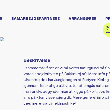
R
SAMARBEJDSPARTNERE
ARRANGØRER
P
Beskrivelse
I sommerhalvåret er vi på vores naturgrund på Sor
vores spejderhytte på Bakkevej 49. Mere info på
Ulvearbejdet har Junglebogen af Rudyard Kipling 
igennem forskellige aktiviteter at omgås naturen
man er ulv, begynder man at kigge på kort, øve 
info på kfumvissenbjerg.dk. Mere generel info p
Læs mere via tilmeldingslinket.