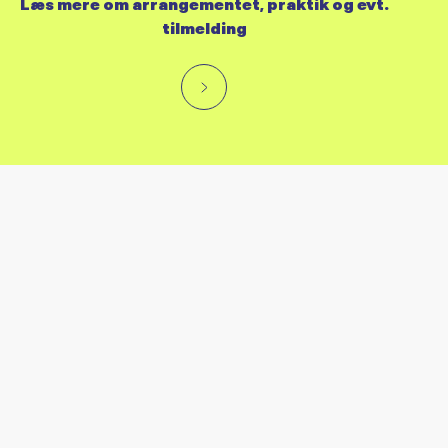
Læs mere om arrangementet, praktik og evt.
tilmelding
RES KALENDER