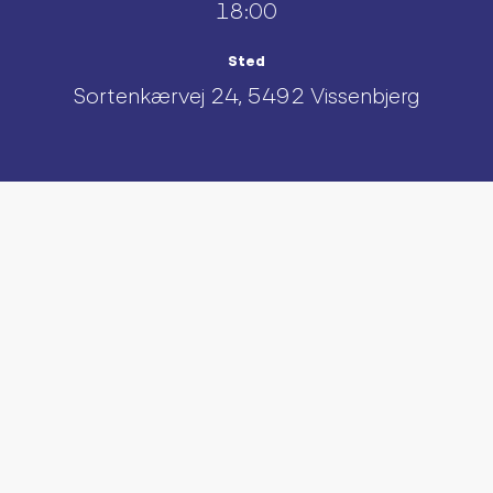
18:00
Sted
Sortenkærvej 24, 5492 Vissenbjerg
UDFORSK AND