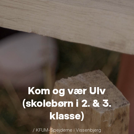
Kom og vær Ulv
(skolebørn i 2. & 3.
klasse)
/ KFUM-Spejderne i Vissenbjerg