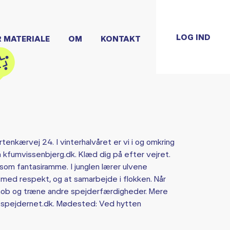
LOG IND
R MATERIALE
OM
KONTAKT
tenkærvej 24. I vinterhalvåret er vi i og omkring
 kfumvissenbjerg.dk. Klæd dig på efter vejret.
som fantasiramme. I junglen lærer ulvene
 med respekt, og at samarbejde i flokken. Når
knob og træne andre spejderfærdigheder. Mere
å spejdernet.dk. Mødested: Ved hytten