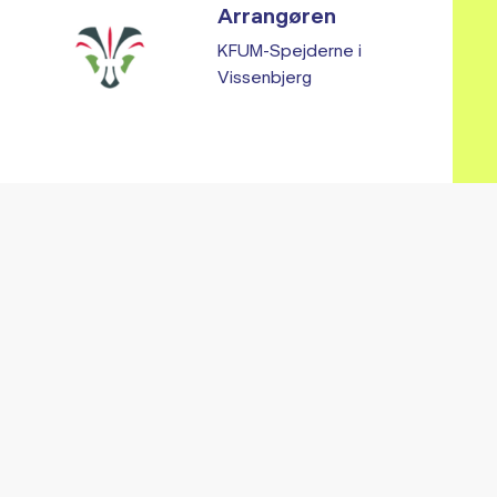
Arrangøren
KFUM-Spejderne i
Vissenbjerg
Vi fandt ingen relaterede arrangementer...
RE ARRANGEMENTER I VO
Gå til kalender