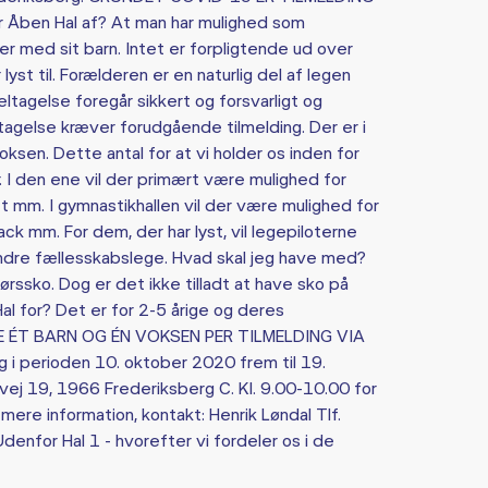
ben Hal af? At man har mulighed som
r med sit barn. Intet er forpligtende ud over
yst til. Forælderen er en naturlig del af legen
tagelse foregår sikkert og forsvarligt og
tagelse kræver forudgående tilmelding. Der er i
oksen. Dette antal for at vi holder os inden for
r. I den ene vil der primært være mulighed for
t mm. I gymnastikhallen vil der være mulighed for
rack mm. For dem, der har lyst, vil legepiloterne
andre fællesskabslege. Hvad skal jeg have med?
ørssko. Dog er det ikke tilladt at have sko på
l for? Det er for 2-5 årige og deres
E ÉT BARN OG ÉN VOKSEN PER TILMELDING VIA
 i perioden 10. oktober 2020 frem til 19.
ej 19, 1966 Frederiksberg C. Kl. 9.00-10.00 for
mere information, kontakt: Henrik Løndal Tlf.
nfor Hal 1 - hvorefter vi fordeler os i de