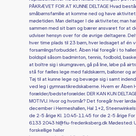
PÅKRÆVET FOR AT KUNNE DELTAGE Hvad består Å
småbørnsfamilie at komme ned og have aktivitete
mødetiden. Man deltager I de aktiviteter, man har l
sammen med sit barn og bærer ansvaret for at del
udviser hensyn over for de øvrige deltagere. Del
hver time plads til 23 børn, hver ledsaget af én v
forsamlingsforbuddet. Åben Hal foregår i to halle
boldspil såsom badminton, tennis, fodbold, baske
at boltre sig i skumgraven, gå på line, løbe på airt
stå for fælles lege med faldskærm, balloner og 
Tøj til at kunne lege og bevæge sig i samt indend
ved leg i gymnastikredskaberne. Hvem er Åben Ha
forælder/bedsteforælder. DER KAN KUN DELTAG
MOTIVU. Hvor og hvornår? Det foregår hver lørdag
december i Hermeshallen, Hal 1+2, Steenwinkelsv
de 2-5 årige Kl. 10.45-11.45 for de 2-5 årige For 
6133 2043 hl@fiu-frederiksberg.dk Mødested: Ude
forskellige haller