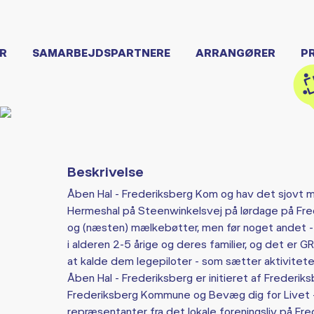
R
SAMARBEJDSPARTNERE
ARRANGØRER
P
Beskrivelse
Åben Hal - Frederiksberg Kom og hav det sjovt 
Hermeshal på Steenwinkelsvej på lørdage på Frede
og (næsten) mælkebøtter, men før noget andet - s
i alderen 2-5 årige og deres familier, og det er G
at kalde dem legepiloter - som sætter aktiviteter 
Åben Hal - Frederiksberg er initieret af Frederi
Frederiksberg Kommune og Bevæg dig for Livet -
repræsentanter fra det lokale foreningsliv på 