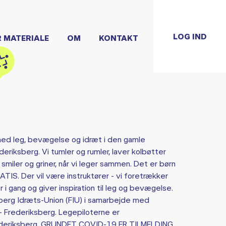
LOG IND
R MATERIALE
OM
KONTAKT
med leg, bevægelse og idræt i den gamle
riksberg. Vi tumler og rumler, laver kolbøtter
miler og griner, når vi leger sammen. Det er børn
RATIS. Der vil være instruktører - vi foretrækker
i gang og giver inspiration til leg og bevægelse.
ksberg Idræts-Union (FIU) i samarbejde med
 Frederiksberg. Legepiloterne er
Frederiksberg. GRUNDET COVID-19 ER TILMELDING