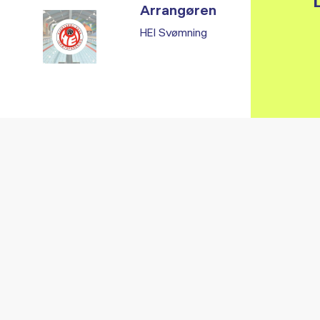
L
Arrangøren
HEI Svømning
Vi fandt ingen relaterede arrangementer...
RE ARRANGEMENTER I VO
Gå til kalender