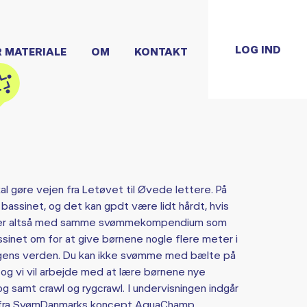
LOG IND
R MATERIALE
OM
KONTAKT
kal gøre vejen fra Letøvet til Øvede lettere. På
assinet, og det kan gpdt være lidt hårdt, hvis
bejder altså med samme svømmekompendium som
ssinet om for at give børnene nogle flere meter i
gens verden. Du kan ikke svømme med bælte på
 og vi vil arbejde med at lære børnene nye
g samt crawl og rygcrawl. I undervisningen indgår
2 fra SvømDanmarks koncept AquaChamp.