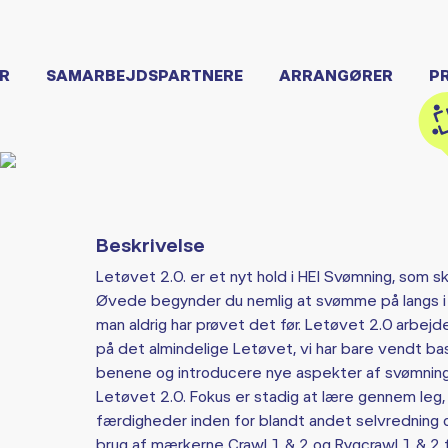
R
SAMARBEJDSPARTNERE
ARRANGØRER
P
Beskrivelse
Letøvet 2.0. er et nyt hold i HEI Svømning, som s
Øvede begynder du nemlig at svømme på langs i b
man aldrig har prøvet det før. Letøvet 2.0 ar
på det almindelige Letøvet, vi har bare vendt ba
benene og introducere nye aspekter af svømnin
Letøvet 2.0. Fokus er stadig at lære gennem leg,
færdigheder inden for blandt andet selvredning o
brug af mærkerne Crawl 1 & 2 og Rygcrawl 1 & 