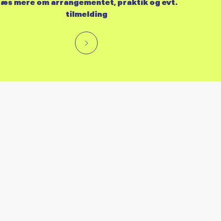
æs mere om arrangementet, praktik og evt.
tilmelding
RES KALENDER