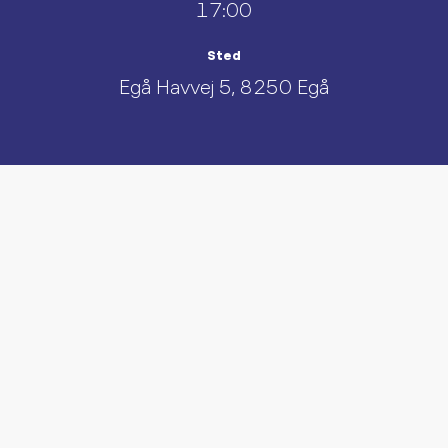
17:00
Sted
Egå Havvej 5, 8250 Egå
UDFORSK AND