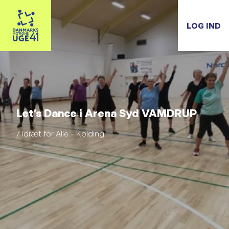
LOG IND
Let’s Dance i Arena Syd VAMDRUP
/ Idræt for Alle - Kolding