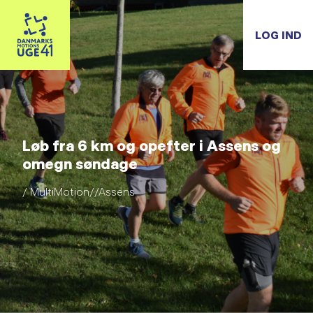
LOG IND
Løb fra 6 km og opefter i Assens og
omegn søndage
/ MultiMotion//Assens