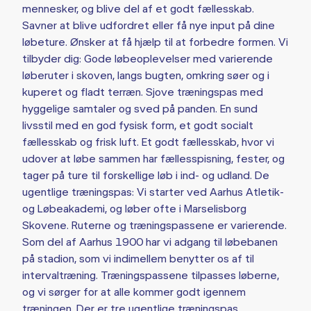
mennesker, og blive del af et godt fællesskab.
Savner at blive udfordret eller få nye input på dine
løbeture. Ønsker at få hjælp til at forbedre formen. Vi
tilbyder dig: Gode løbeoplevelser med varierende
løberuter i skoven, langs bugten, omkring søer og i
kuperet og fladt terræn. Sjove træningspas med
hyggelige samtaler og sved på panden. En sund
livsstil med en god fysisk form, et godt socialt
fællesskab og frisk luft. Et godt fællesskab, hvor vi
udover at løbe sammen har fællesspisning, fester, og
tager på ture til forskellige løb i ind- og udland. De
ugentlige træningspas: Vi starter ved Aarhus Atletik-
og Løbeakademi, og løber ofte i Marselisborg
Skovene. Ruterne og træningspassene er varierende.
Som del af Aarhus 1900 har vi adgang til løbebanen
på stadion, som vi indimellem benytter os af til
intervaltræning. Træningspassene tilpasses løberne,
og vi sørger for at alle kommer godt igennem
træningen. Der er tre ugentlige træningspas