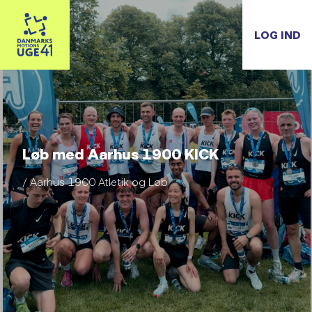
LOG IND
Løb med Aarhus 1900 KICK
/ Aarhus 1900 Atletik og Løb