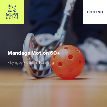
LOG IND
Mandags Motion 60+
/ Lyngby Floorball Forening