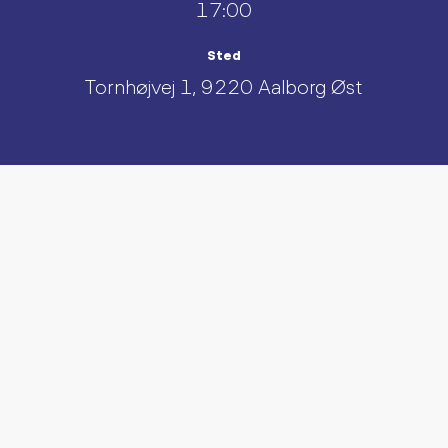
17:00
Sted
Tornhøjvej 1, 9220 Aalborg Øst
UDFORSK AND