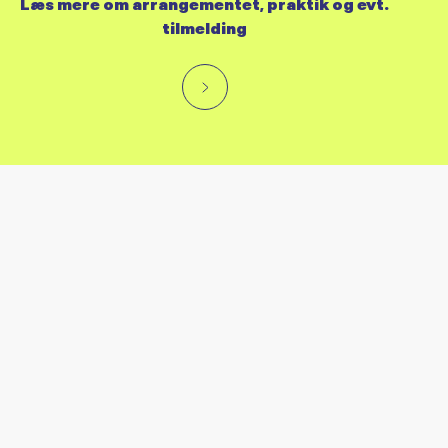
Læs mere om arrangementet, praktik og evt.
tilmelding
RES KALENDER