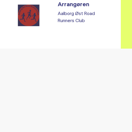
Arrangøren
Aalborg Øst Road
Runners Club
Vi fandt ingen relaterede arrangementer...
RE ARRANGEMENTER I VO
Gå til kalender