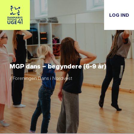
LOG IND
MGP dans – begyndere (6-9 år)
/ Foreningen Dans i Nordvest