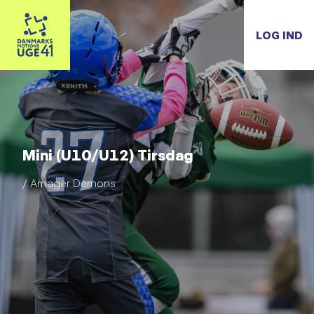
LOG IND
Mini (U10/U12) Tirsdag
/ Amager Demons