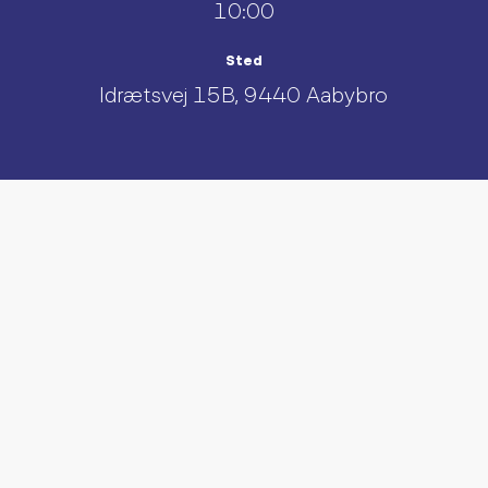
10:00
Sted
Idrætsvej 15B, 9440 Aabybro
UDFORSK AND