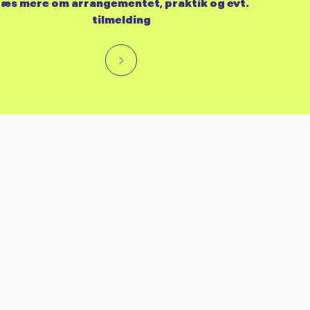
æs mere om arrangementet, praktik og evt.
tilmelding
RES KALENDER