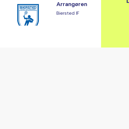
L
Arrangøren
Biersted IF
Vi fandt ingen relaterede arrangementer...
RE ARRANGEMENTER I VO
Gå til kalender