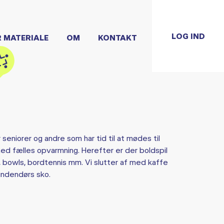
LOG IND
R MATERIALE
OM
KONTAKT
eniorer og andre som har tid til at mødes til
d fælles opvarmning. Herefter er der boldspil
all, bowls, bordtennis mm. Vi slutter af med kaffe
 indendørs sko.