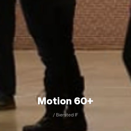
Motion 60+
/ Biersted IF