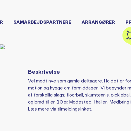
R
SAMARBEJDSPARTNERE
ARRANGØRER
P
Beskrivelse
Vel mødt nye som gamle deltagere. Holdet er for s
motion og hygge om formiddagen. Vi begynder me
af forskellig slags; floorball, skumtennis, pickleb
og brød til en 10'er. Mødested: I hallen. Medbring
Læs mere via tilmeldingslinket.