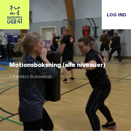
LOG IND
Motionsboksning (alle niveauer)
/ Karlebo Bokseklub