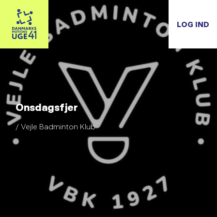
LOG IND
Onsdagsfjer
/ Vejle Badminton Klub