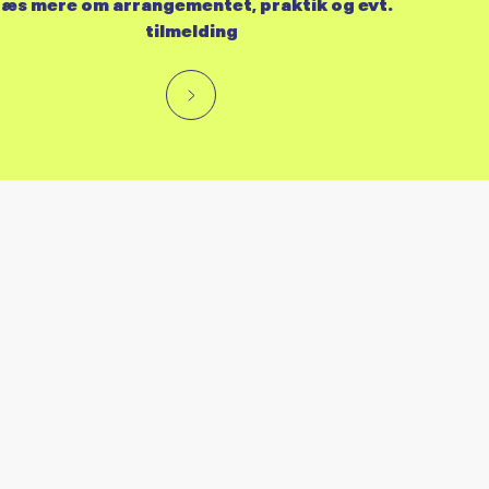
æs mere om arrangementet, praktik og evt.
tilmelding
RES KALENDER