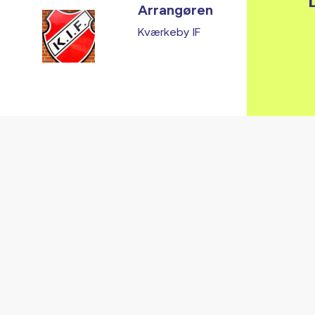
L
Arrangøren
Kværkeby IF
Vi fandt ingen relaterede arrangementer...
RE ARRANGEMENTER I VO
Gå til kalender