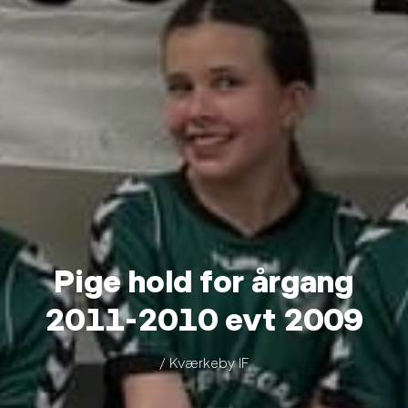
Pige hold for årgang
2011-2010 evt 2009
/ Kværkeby IF