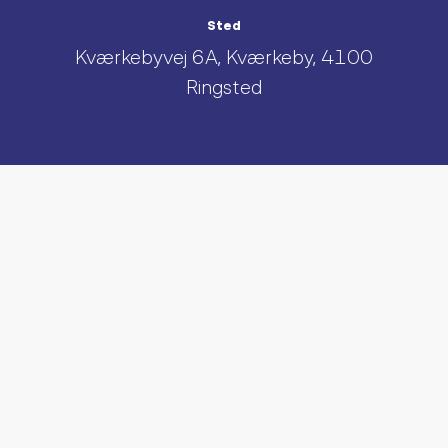
Sted
Kværkebyvej 6A, Kværkeby, 4100
Ringsted
UDFORSK AND