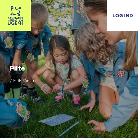
LOG IND
Pilte
/ FDF Virum