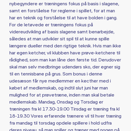
nybegyndere er træningens fokus på basis i slagene,
samt en forståelse for reglerne i spillet, for at man
har en teknik og forståelse til at have bolden i gang.
For de letøvede er træningens fokus på
videreudvikling af basis slagene samt benarbejde,
således at man udvikler sit spil til at kunne spille
længere dueller med den rigtige teknik. Hvis man ikke
har egen ketcher, vil klubben have prøve-ketchere til
rådighed, som man kan låne den første tid. Derudover
skal man selv medbringe udendørs sko, der egner sig
til en tennisbane på grus. Som bonus i denne
udesæson får nye medlemmer en kecther med i
købet af medlemskab, og indtil slut juni har man
mulighed for at prøvetræne, inden man skal betale
medlemskab. Mandag, Onsdag og Torsdag er
træningen fra kl 17.30-19.00 Tirsdag er træning fra kl
18-19.30 Vores erfarende trænere vil til hver træning
fra mandag til torsdag opdele spillere i hold udfra
deres niveau, så man spiller, og træner med nogen på