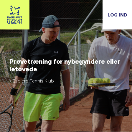
LOG IND
Prøvetræning for nybegyndere eller
letøvede
/ Esbjerg Tennis Klub