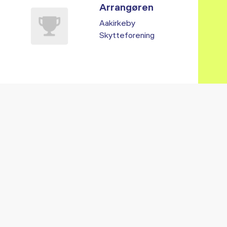
Arrangøren
Aakirkeby
Skytteforening
Vi fandt ingen relaterede arrangementer...
RE ARRANGEMENTER I VO
Gå til kalender