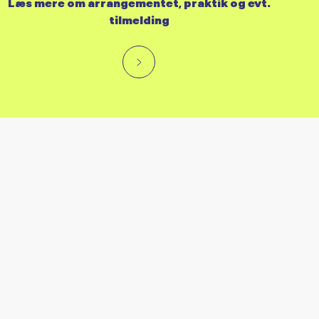
Læs mere om arrangementet, praktik og evt.
tilmelding
RES KALENDER