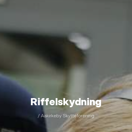
Riffelskydning
/ Aakirkeby Skytteforening