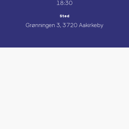
18:30
Sted
Grønningen 3, 3720 Aakirkeby
UDFORSK AND