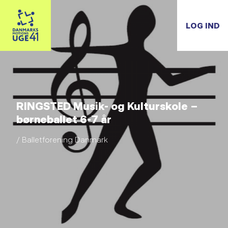
LOG IND
RINGSTED Musik- og Kulturskole –
børneballet 6-7 år
/ Balletforening Danmark