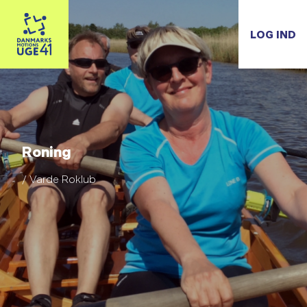
LOG IND
Roning
/ Varde Roklub