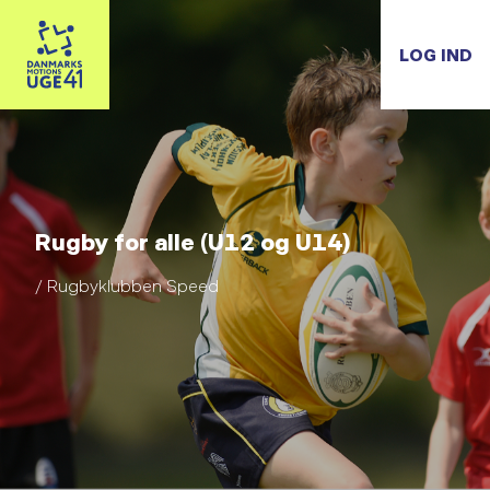
LOG IND
Rugby for alle (U12 og U14)
/ Rugbyklubben Speed