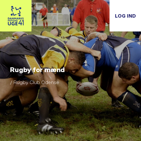
LOG IND
Rugby for mænd
/ Rugby Club Odense