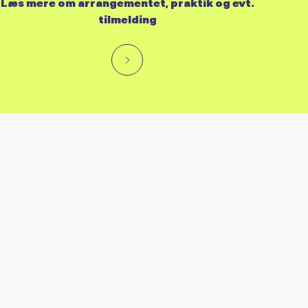
Læs mere om arrangementet, praktik og evt.
tilmelding
RES KALENDER