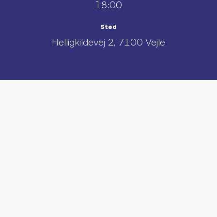
18:00
Sted
Helligkildevej 2, 7100 Vejle
UDFORSK AND