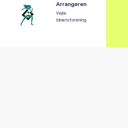
Arrangøren
Vejle
Idrætsforening
Vi fandt ingen relaterede arrangementer...
RE ARRANGEMENTER I VO
Gå til kalender