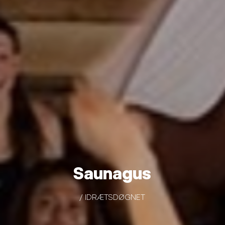
Saunagus
/ IDRÆTSDØGNET