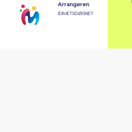
Arrangøren
IDRÆTSDØGNET
Vi fandt ingen relaterede arrangementer...
RE ARRANGEMENTER I VO
Gå til kalender