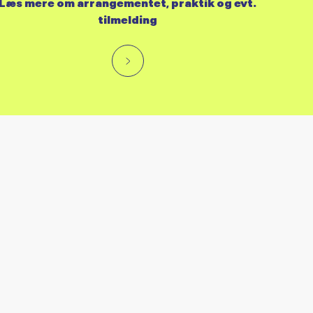
Læs mere om arrangementet, praktik og evt.
tilmelding
RES KALENDER