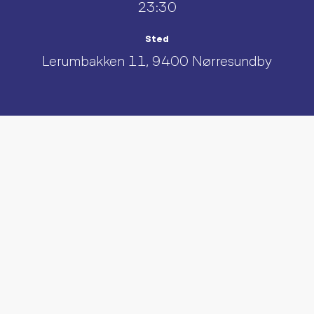
23:30
Sted
Lerumbakken 11, 9400 Nørresundby
UDFORSK AND