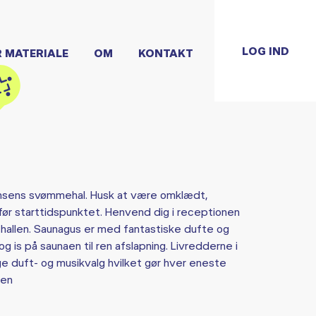
LOG IND
R MATERIALE
OM
KONTAKT
kansens svømmehal. Husk at være omklædt,
 før starttidspunktet. Henvend dig i receptionen
hallen. Saunagus er med fantastiske dufte og
g is på saunaen til ren afslapning. Livredderne i
 duft- og musikvalg hvilket gør hver eneste
len