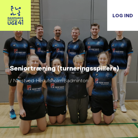
LOG IND
Seniortræning (turneringsspillere)
/ Næstved-Herlufsholm Badminton