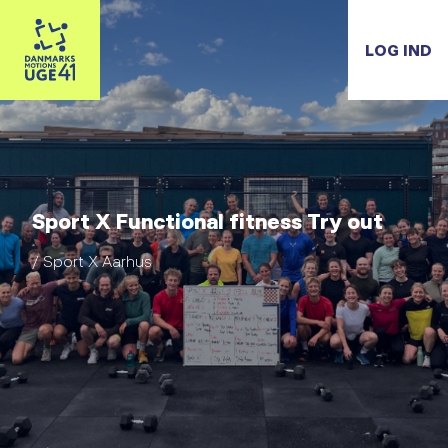
LOG IND
Sport X Functional fitness Try out
/ Sport X Aarhus