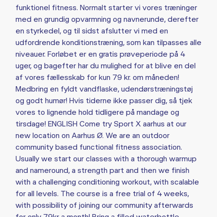
funktionel fitness. Normalt starter vi vores træninger
med en grundig opvarmning og navnerunde, derefter
en styrkedel, og til sidst afslutter vi med en
udfordrende konditionstræning, som kan tilpasses alle
niveauer. Forløbet er en gratis prøveperiode på 4
uger, og bagefter har du mulighed for at blive en del
af vores fællesskab for kun 79 kr. om måneden!
Medbring en fyldt vandflaske, udendørstræningstøj
og godt humør! Hvis tiderne ikke passer dig, så tjek
vores to lignende hold tidligere på mandage og
tirsdage! ENGLISH Come try Sport X aarhus at our
new location on Aarhus Ø. We are an outdoor
community based functional fitness association.
Usually we start our classes with a thorough warmup
and nameround, a strength part and then we finish
with a challenging conditioning workout, with scalable
for all levels. The course is a free trial of 4 weeks,
with possibility of joining our community afterwards
for only 79kr a month! Bring a filled waterbottle,