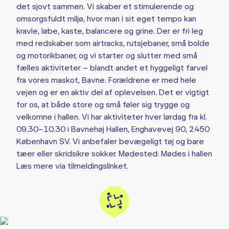
det sjovt sammen. Vi skaber et stimulerende og
omsorgsfuldt miljø, hvor man i sit eget tempo kan
kravle, løbe, kaste, balancere og grine. Der er fri leg
med redskaber som airtracks, rutsjebaner, små bolde
og motorikbaner, og vi starter og slutter med små
fælles aktiviteter – blandt andet et hyggeligt farvel
fra vores maskot, Bavne. Forældrene er med hele
vejen og er en aktiv del af oplevelsen. Det er vigtigt
for os, at både store og små føler sig trygge og
velkomne i hallen. Vi har aktiviteter hver lørdag fra kl.
09.30–10.30 i Bavnehøj Hallen, Enghavevej 90, 2450
København SV. Vi anbefaler bevægeligt tøj og bare
tæer eller skridsikre sokker. Mødested: Mødes i hallen
Læs mere via tilmeldingslinket.