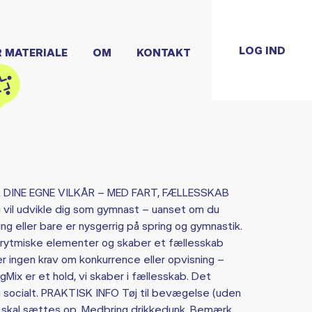
LOG IND
R MATERIALE
OM
KONTAKT
 DINE EGNE VILKÅR – MED FART, FÆLLESSKAB
g vil udvikle dig som gymnast – uanset om du
ing eller bare er nysgerrig på spring og gymnastik.
ed rytmiske elementer og skaber et fællesskab
er ingen krav om konkurrence eller opvisning –
gMix er et hold, vi skaber i fællesskab. Det
g socialt. PRAKTISK INFO Tøj til bevægelse (uden
år skal sættes op. Medbring drikkedunk. Bemærk,