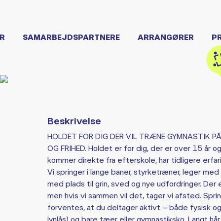
R
SAMARBEJDSPARTNERE
ARRANGØRER
P
Beskrivelse
HOLDET FOR DIG DER VIL TRÆNE GYMNASTIK PÅ
OG FRIHED. Holdet er for dig, der er over 15 år o
kommer direkte fra efterskole, har tidligere erfar
Vi springer i lange baner, styrketræner, leger m
med plads til grin, sved og nye udfordringer. Der 
men hvis vi sammen vil det, tager vi afsted. Sprin
forventes, at du deltager aktivt – både fysisk o
lynlås) og bare tæer eller gymnastiksko. Langt h