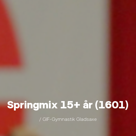
Springmix 15+ år (1601)
/ GIF-Gymnastik Gladsaxe