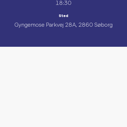
18:30
Sted
Gyngemose Parkvej 28A, 2860 Søborg
UDFORSK AND