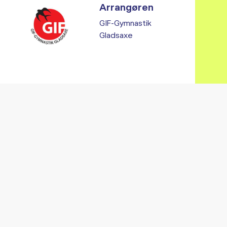
Arrangøren
GIF-Gymnastik
Gladsaxe
Vi fandt ingen relaterede arrangementer...
RE ARRANGEMENTER I VO
Gå til kalender