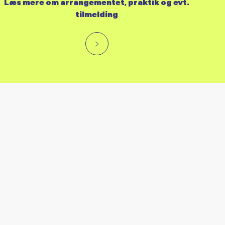
Læs mere om arrangementet, praktik og evt.
tilmelding
RES KALENDER