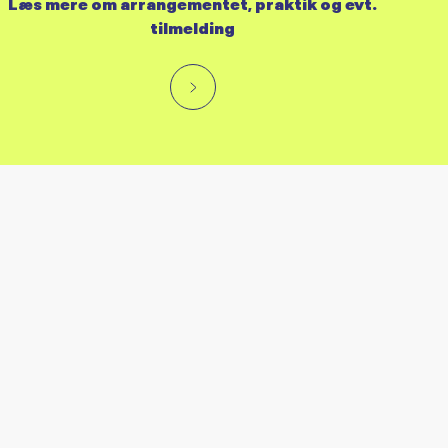
Læs mere om arrangementet, praktik og evt.
tilmelding
RES KALENDER