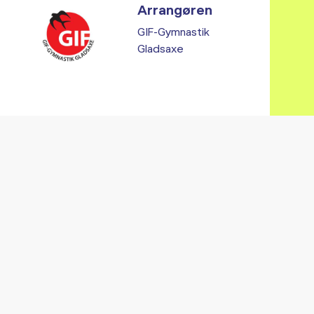
Arrangøren
GIF-Gymnastik
Gladsaxe
Vi fandt ingen relaterede arrangementer...
RE ARRANGEMENTER I VO
Gå til kalender