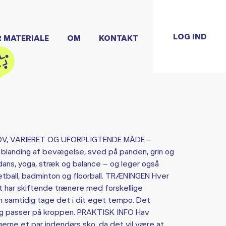
LOG IND
R MATERIALE
OM
KONTAKT
OV, VARIERET OG UFORPLIGTENDE MÅDE –
landing af bevægelse, sved på panden, grin og
dans, yoga, stræk og balance – og leger også
etball, badminton og floorball. TRÆNINGEN Hver
et har skiftende trænere med forskellige
an samtidig tage det i dit eget tempo. Det
s og passer på kroppen. PRAKTISK INFO Hav
erne et par indendørs sko, da det vil være at