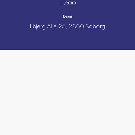
17:00
Sted
Ilbjerg Alle 25, 2860 Søborg
UDFORSK AND