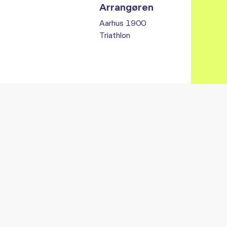
Arrangøren
Aarhus 1900
Triathlon
Vi fandt ingen relaterede arrangementer...
RE ARRANGEMENTER I VO
Gå til kalender