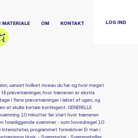
LOG IND
R MATERIALE
OM
KONTAKT
hlon, uanset hvilket niveau du har og hvor meget
t få prøvetræninger, hvor træneren er ekstra
age i flere prøvetræninger i løbet af ugen, og
en at skulle betale kontingent. GENERELLE
ømning 10 minutter før start hvor træneren
en foranliggende svømmer - som hovedregel 10
ntensiteter, programmet foreskriver Er man i
ømmetrænerne Husk: - Svømmetøj - Svømmebriller