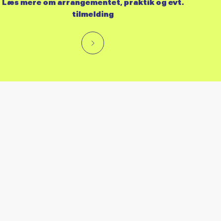
Læs mere om arrangementet, praktik og evt.
tilmelding
RES KALENDER