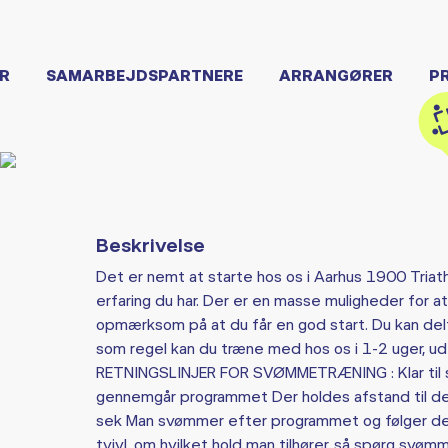
R
SAMARBEJDSPARTNERE
ARRANGØRER
P
Beskrivelse
Det er nemt at starte hos os i Aarhus 1900 Triat
erfaring du har. Der er en masse muligheder for a
opmærksom på at du får en god start. Du kan delt
som regel kan du træne med hos os i 1-2 uger, ud
RETNINGSLINJER FOR SVØMMETRÆNING : Klar til sv
gennemgår programmet Der holdes afstand til d
sek Man svømmer efter programmet og følger de i
tvivl, om hvilket hold man tilhører, så spørg sv