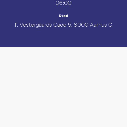
06:00
Sted
F. Vestergaards Gade 5, 8000 Aarhus C
UDFORSK AND