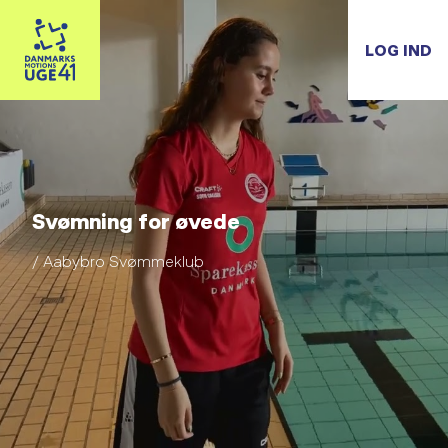
LOG IND
Svømning for øvede
/ Aabybro Svømmeklub