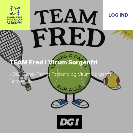
LOG IND
TEAM Fred i Virum Sorgenfri
/ DGI, Dansk Tennis Forbund og Virum Sorgenfri
Tennisklub