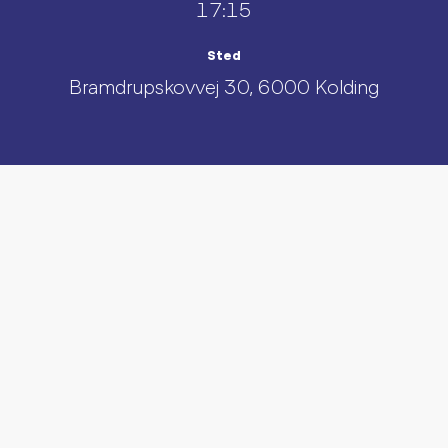
17:15
Sted
Bramdrupskovvej 30, 6000 Kolding
UDFORSK AND