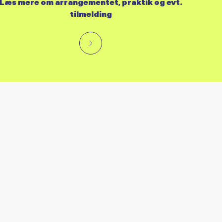
Læs mere om arrangementet, praktik og evt.
tilmelding
RES KALENDER