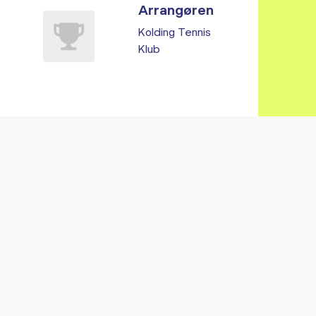
Arrangøren
Kolding Tennis
Klub
Vi fandt ingen relaterede arrangementer...
RE ARRANGEMENTER I VO
Gå til kalender