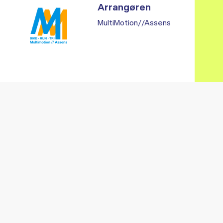
Arrangøren
MultiMotion//Assens
Vi fandt ingen relaterede arrangementer...
RE ARRANGEMENTER I VO
Gå til kalender