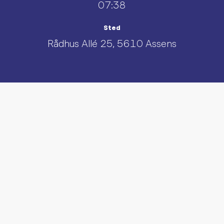
07:38
Sted
Rådhus Allé 25, 5610 Assens
UDFORSK AND