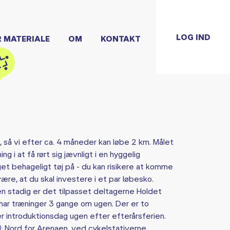
LOG IND
R MATERIALE
OM
KONTAKT
, så vi efter ca. 4 måneder kan løbe 2 km. Målet
g i at få rørt sig jævnligt i en hyggelig
t behageligt tøj på - du kan risikere at komme
være, at du skal investere i et par løbesko.
n stadig er det tilpasset deltagerne Holdet
har træninger 3 gange om ugen. Der er to
er introduktionsdag ugen efter efterårsferien.
: Nord for Arenaen, ved cykelstativerne