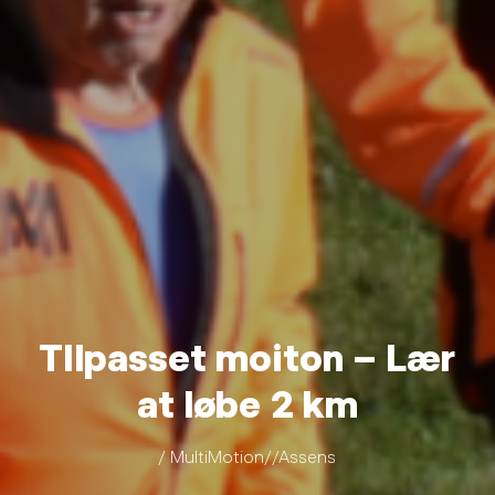
TIlpasset moiton – Lær
at løbe 2 km
/ MultiMotion//Assens