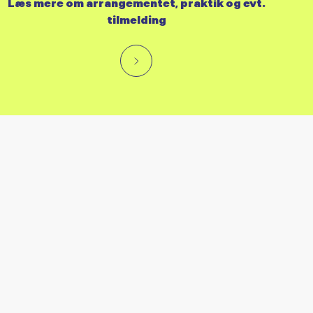
Læs mere om arrangementet, praktik og evt.
tilmelding
RES KALENDER