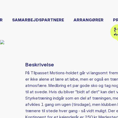
R
SAMARBEJDSPARTNERE
ARRANGØRER
P
Beskrivelse
På TIlpasset Motions-holdet går vi langsomt frem
er ikke alene at lære at løbe, men er også en trænin
atmosfære. Medbring et par gode sko og tag noge
til at svede. Hvis du bliver "bidt af det" kan det 
Styrketræning indgår som en del af træningen, me
afvikles 1 gang om ugen (tirsdage), men klubben 
trænere til stede hver gang - så vidt muligt. Der 
Kontingent for et kalenderår er 250 kr. Mødested