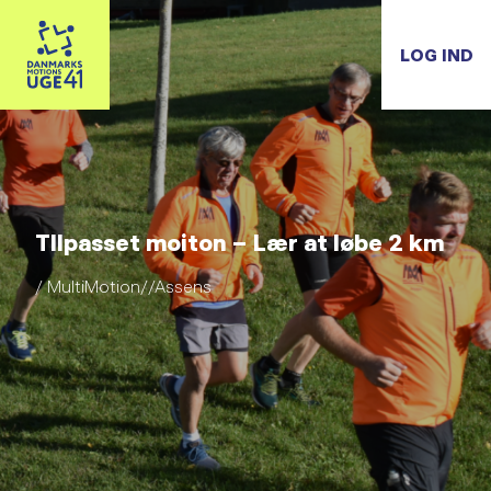
LOG IND
TIlpasset moiton – Lær at løbe 2 km
/ MultiMotion//Assens