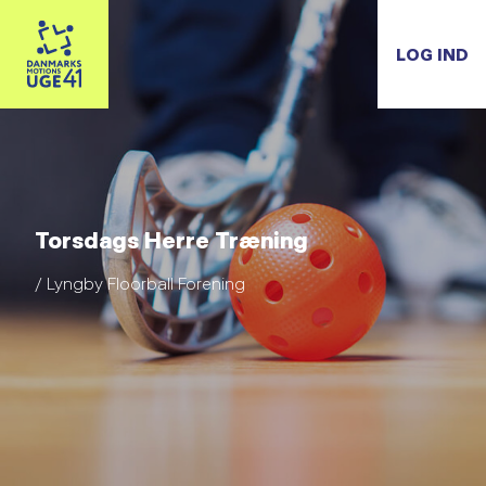
LOG IND
Torsdags Herre Træning
/ Lyngby Floorball Forening