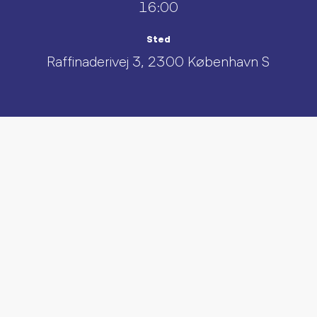
16:00
Sted
Raffinaderivej 3, 2300 København S
UDFORSK AND