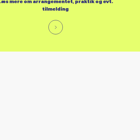
Læs mere om arrangementet, praktik og evt.
tilmelding
RES KALENDER