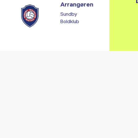
Arrangøren
Sundby
Boldklub
Vi fandt ingen relaterede arrangementer...
RE ARRANGEMENTER I VO
Gå til kalender