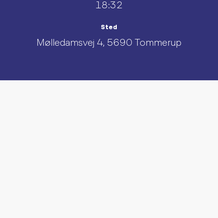
18:32
Sted
Mølledamsvej 4, 5690 Tommerup
UDFORSK AND