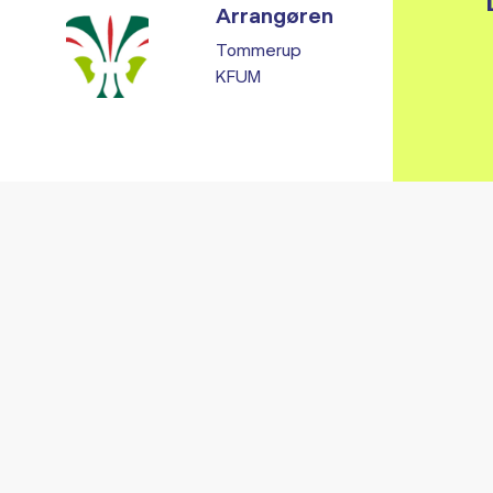
Arrangøren
Tommerup
KFUM
Vi fandt ingen relaterede arrangementer...
RE ARRANGEMENTER I VO
Gå til kalender