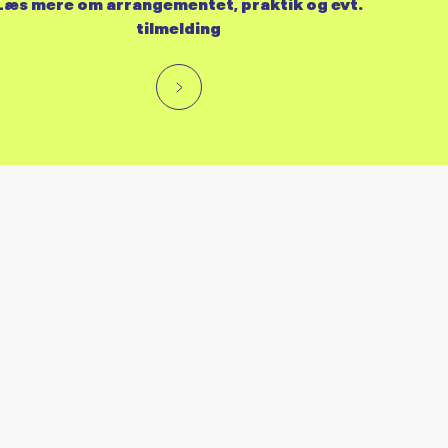
Læs mere om arrangementet, praktik og evt.
tilmelding
RES KALENDER