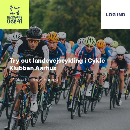
LOG IND
Try out landevejscykling i Cykle
Klubben Aarhus
/ Cykle Klubben Aarhus