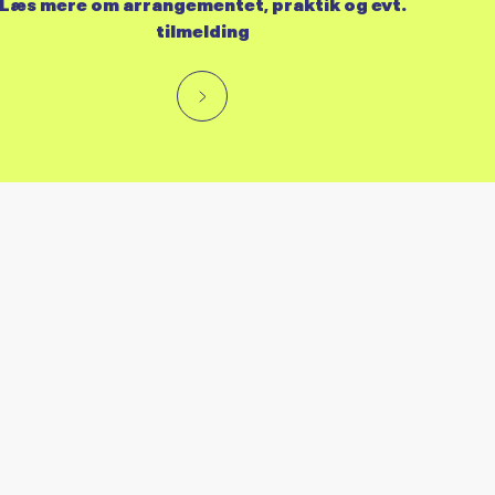
Læs mere om arrangementet, praktik og evt.
tilmelding
RES KALENDER