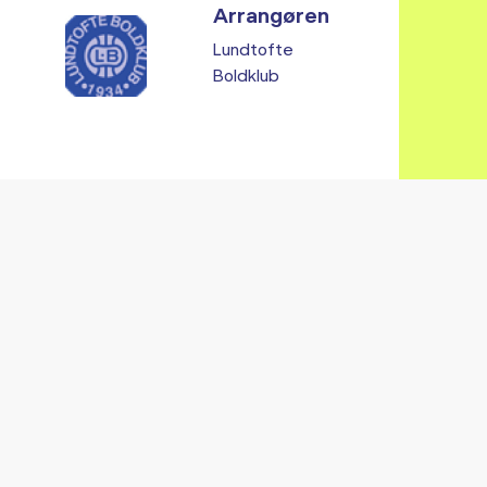
Arrangøren
Lundtofte
Boldklub
Vi fandt ingen relaterede arrangementer...
RE ARRANGEMENTER I VO
Gå til kalender