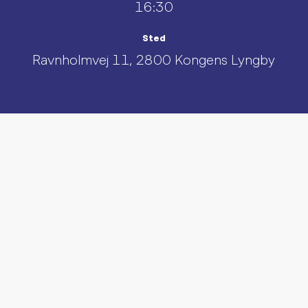
16:30
Sted
Ravnholmvej 11, 2800 Kongens Lyngby
UDFORSK AND