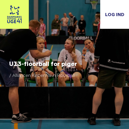
LOG IND
U13-floorball for piger
/ Alliancen København Floorball