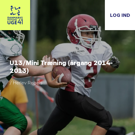
LOG IND
U13/Mini Træning (årgang 2014-
2013)
/ Herlev Rebels