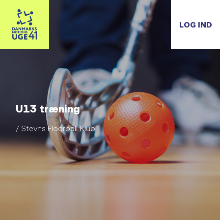
LOG IND
U13 træning
/ Stevns Floorball Klub