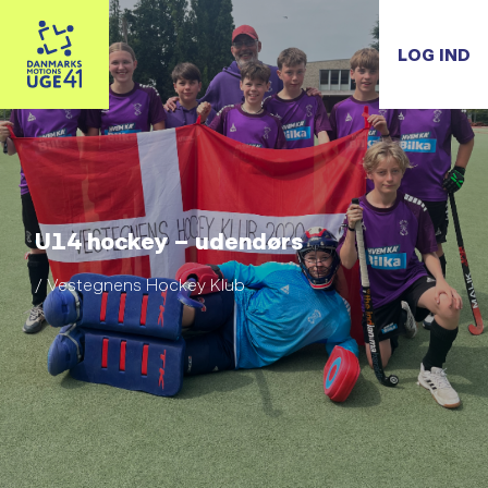
LOG IND
U14 hockey – udendørs
/ Vestegnens Hockey Klub